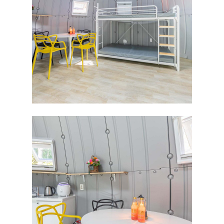
인사말
ROOMS
외부풍경
카라반 침대
FACILITY
배치도
카라반 온돌
RESERVATION
카라반 고급
예약안내
글램핑
TRAVEL
실시간예약
돔하우스
통나무집