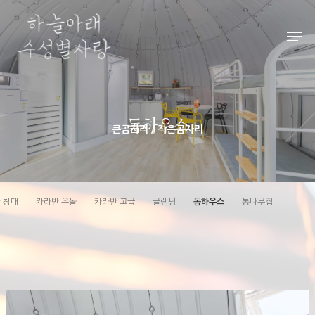
Hit enter to search or ESC to close
돔하우스
큰곰자리 / 작은곰자리
 침대
카라반 온돌
카라반 고급
글램핑
돔하우스
통나무집