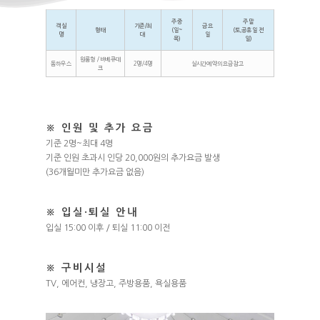
주중
주말
객실
기준/최
금요
형태
(일~
(토,공휴일 전
명
대
일
목)
일)
원룸형 / 바베큐데
돔하우스
2명/4명
실시간예약의 요금참고
크
※ 인원 및 추가 요금
기준 2명~최대 4명
기준 인원 초과시 인당 20,000원의 추가요금 발생
(36개월미만 추가요금 없음)
※ 입실·퇴실 안내
입실 15:00 이후 / 퇴실 11:00 이전
※ 구비시설
TV, 에어컨, 냉장고, 주방용품, 욕실용품