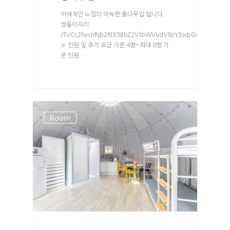
이색적인 느낌의 아늑한 통나무집 입니다.
쌍둥이자리
JTVCc2hvcnRjb2RlX3BhZ2VfbWVudV9zY3JvbGwlMjBtZW5
※ 인원 및 추가 요금 기준 4명~최대 8명 기
준 인원…
Room