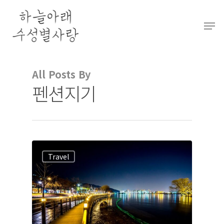
Hit enter to search or ESC to close
All Posts By
펜션지기
Travel