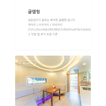
글램핑
냉온관리가 잘되는 쾌적한 글램핑 입니다.
게자리 / 사자자리 / 처녀자리
HOME
JTVCc2hvcnRjb2RlX3BhZ2VfbWVudV9zY3JvbGwlMjBtZW5
※ 인원 및 추가 요금 기준…
ABOUT
인사말
ROOMS
외부풍경
Room
카라반 침대
FACILITY
배치도
카라반 온돌
RESERVATION
카라반 고급
예약안내
글램핑
TRAVEL
실시간예약
돔하우스
통나무집