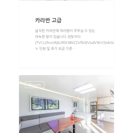
카라반 고급
넓직한 카라반에 여러명이 주무실 수 있는
아늑한 방이 있습니다.천칭자리
JTVCc2hvcnRjb2RlX3BhZ2VfbWVudV9zY3JvbGwlMjBtZW5
※ 인원 및 추가 요금 기준…
Room