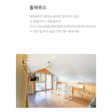
돔하우스
냉온관리가 잘되는 쾌적한 돔하우스 입니
다.큰곰자리 / 작은곰자리
JTVCc2hvcnRjb2RlX3BhZ2VfbWVudV9zY3JvbGwlMjBtZW5
※ 인원 및 추가 요금 기준 2명~최대 4명…
Room