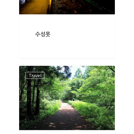
수성못
Travel