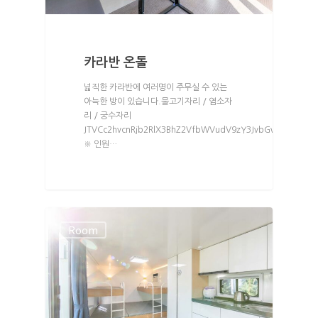
카라반 온돌
넓직한 카라반에 여러명이 주무실 수 있는
아늑한 방이 있습니다.물고기자리 / 염소자
리 / 궁수자리
JTVCc2hvcnRjb2RlX3BhZ2VfbWVudV9zY3JvbGwlMjBtZW5
※ 인원…
Room