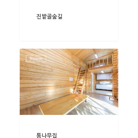
진밭골숲길
Room
통나무집