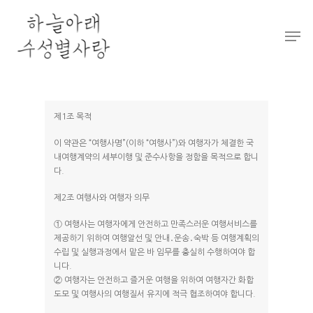
Hit enter to search or ESC to close
제1조 목적
이 약관은 “여행사명”(이하 “여행사”)와 여행자가 체결한 국
내여행계약의 세부이행 및 준수사항을 정함을 목적으로 합니
다.
제2조 여행사와 여행자 의무
① 여행사는 여행자에게 안전하고 만족스러운 여행서비스를
제공하기 위하여 여행알선 및 안내․운송․숙박 등 여행계획의
수립 및 실행과정에서 맡은 바 임무를 충실히 수행하여야 합
니다.
② 여행자는 안전하고 즐거운 여행을 위하여 여행자간 화합
도모 및 여행사의 여행질서 유지에 적극 협조하여야 합니다.