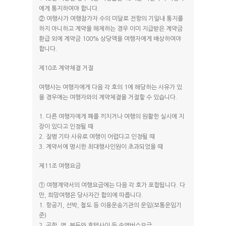
에게 통지하여야 합니다.
② 여행사가 여행참가자 수의 미달로 전항의 기일내 통지를
하지 아니하고 계약을 해제하는 경우 이미 지급받은 계약금
환급 외에 계약금 100% 상당액을 여행자에게 배상하여야
합니다.
제10조 계약체결 거절
여행사는 여행자에게 다음 각 호의 1에 해당하는 사유가 있
을 경우에는 여행자와의 계약체결을 거절할 수 있습니다.
1. 다른 여행자에게 폐를 끼치거나 여행의 원활한 실시에 지
장이 있다고 인정될 때
2. 질병 기타 사유로 여행이 어렵다고 인정될 때
3. 계약서에 명시한 최대행사인원이 초과되었을 때
HOME
제11조 여행요금
ABOUT
① 여행계약서의 여행요금에는 다음 각 호가 포함됩니다. 다
만, 희망여행은 당사자간 합의에 따릅니다.
인사말
1. 항공기, 선박, 철도 등 이용운송기관의 운임(보통운임기
ROOMS
준)
외부풍경
2. 공항, 역, 부두와 호텔사이 등 송영버스요금