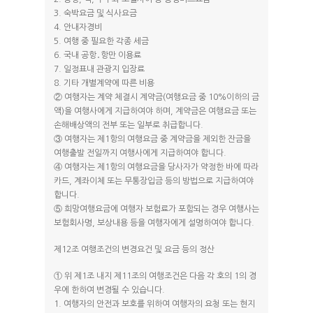
카라반 침대
FACILITY
3. 숙박요금 및 식사요금
배치도
4. 안내자경비
카라반 온돌
5. 여행 중 필요한 각종 세금
RESERVATION
6. 국내 공항․항만 이용료
카라반 고급
7. 일정표내 관광지 입장료
예약안내
글램핑
8. 기타 개별계약에 따른 비용
TRAVEL
② 여행자는 계약 체결시 계약금(여행요금 중 10%이하의 금
실시간예약
돔하우스
액)을 여행사에게 지급하여야 하며, 계약금은 여행요금 또는
손해배상액의 전부 또는 일부로 취급합니다.
통나무집
③ 여행자는 제1항의 여행요금 중 계약금을 제외한 잔금을
여행출발 전일까지 여행사에게 지급하여야 합니다.
④ 여행자는 제1항의 여행요금을 당사자가 약정한 바에 따라
카드, 계좌이체 또는 무통장입금 등의 방법으로 지급하여야
합니다.
⑤ 희망여행요금에 여행자 보험료가 포함되는 경우 여행사는
보험회사명, 보상내용 등을 여행자에게 설명하여야 합니다.
제12조 여행조건의 변경요건 및 요금 등의 정산
① 위 제1조 내지 제11조의 여행조건은 다음 각 호의 1의 경
우에 한하여 변경될 수 있습니다.
1. 여행자의 안전과 보호를 위하여 여행자의 요청 또는 현지