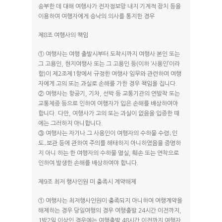
송부한 데 대해 여행사가 전자정보망 내지 기계적 장치 등을
이용하여 여행자에게 승낙의 의사를 통지한 경우
제8조 여행사의 책임
① 여행사는 여행 출발시부터 도착시까지 여행사 본인 또는
그 고용인, 현지여행사 또는 그 고용인 등(이하 ‘사용인’이라
함)이 제2조제1항에서 규정한 여행사 임무와 관련하여 여행
자에게 고의 또는 과실로 손해를 가한 경우 책임을 집니다.
② 여행사는 항공기, 기차, 선박 등 교통기관의 연발착 또는
교통체증 등으로 인하여 여행자가 입은 손해를 배상하여야
합니다. 다만, 여행사가 고의 또는 과실이 없음을 입증한 때
에는 그러하지 아니합니다.
③ 여행사는 자기나 그 사용인이 여행자의 수하물 수령․인
도․보관 등에 관하여 주의를 해태하지 아니하였음을 증명하
지 아니 하는 한 여행자의 수하물 멸실, 훼손 또는 연착으로
인하여 발생한 손해를 배상하여야 합니다.
제9조 최저 행사인원 미 충족시 계약해제
① 여행사는 최저행사인원이 충족되지 아니하여 여행계약을
해제하는 경우 당일여행의 경우 여행출발 24시간 이전까지,
1박2일 이상인 경우에는 여행출발 48시간 이전까지 여행자